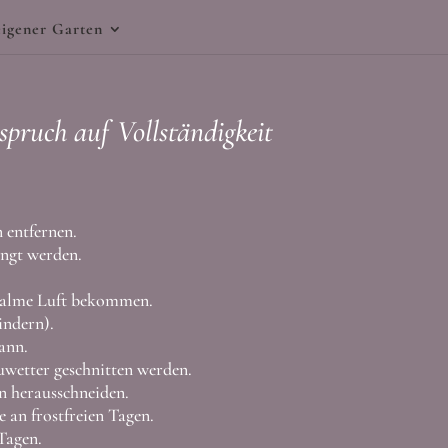
igener Garten
ruch auf Vollständigkeit
 entfernen.
̈ngt werden.
 Halme Luft bekommen.
indern).
ann.
wetter geschnitten werden.
en herausschneiden.
 an frostfreien Tagen.
Tagen.