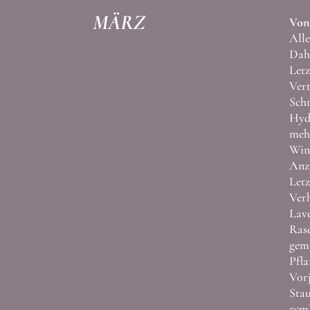
MÄRZ
Von 
Alle
Dahl
Letz
Vert
Schn
Hydr
mehr
Wint
Anz
Letz
Verh
Lave
Rase
gemä
Pfla
Vorj
Stau
5cm)