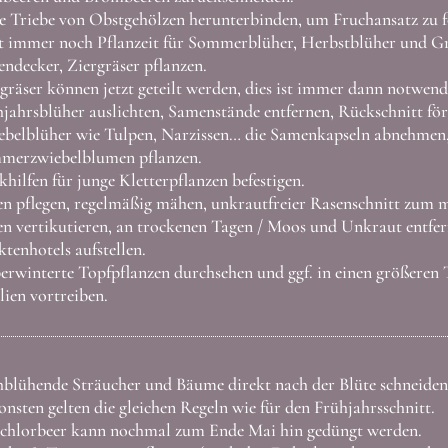
 Triebe von Obstgehölzen herunterbinden, um Fruchansatz zu f
st immer noch Pflanzeit für Sommerblüher, Herbstblüher und Gr
ndecker, Ziergräser pflanzen.
gräser können jetzt geteilt werden, dies ist immer dann notwend
hjahrsblüher auslichten, Samenstände entfernen, Rückschnitt förd
belblüher wie Tulpen, Narzissen… die Samenkapseln abnehmen, a
merzwiebelblumen pflanzen.
hilfen für junge Kletterpflanzen befestigen.
n pflegen, regelmäßig mähen, unkrautfreier Rasenschnitt zum 
n vertikutieren, an trockenen Tagen / Moos und Unkraut entfe
ktenhotels aufstellen.
rwinterte Topfpflanzen durchsehen und ggf. in einen größeren 
ien vortreiben.
hblühende Sträucher und Bäume direkt nach der Blüte schneiden
nsten gelten die gleichen Regeln wie für den Frühjahrsschnitt.
schlorbeer kann nochmal zum Ende Mai hin gedüngt werden.