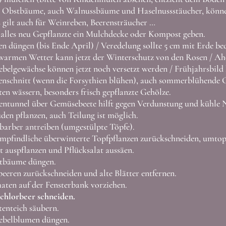
 Obstbäume, auch Walnussbäume und Haselnussstäucher, können
 gilt auch für Weinreben, Beerensträucher …
alles neu Gepflanzte ein Mulchdecke oder Kompost geben.
n düngen (bis Ende April) / Veredelung sollte 5 cm mit Erde bed
warmen Wetter kann jetzt der Winterschutz von den Rosen / Ah
belgewächse können jetzt noch versetzt werden / Frühjahrsbild 
nschnitt (wenn die Forsythien blühen), auch sommerblühende 
en wässern, besonders frisch gepflanzte Gehölze.
entunnel über Gemüsebeete hilft gegen Verdunstung und kühle 
den pflanzen, auch Teilung ist möglich.
arber antreiben (umgestülpte Töpfe).
pfindliche überwinterte Topfpflanzen zurückschneiden, umtop
t auspflanzen und Pflücksalat aussäen.
tbäume düngen.
eeren zurückschneiden und alte Blätter entfernen.
ten auf der Fensterbank vorziehen.
chlorbeer schneiden.
enteich säubern.
ebelblumen düngen.