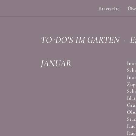
Startseite
Übe
TO-DO’S IM GARTEN · Eine L
JANUAR
Imme
Schn
Imme
Zuge
Schn
Blät
Gräs
Obst
Stac
Rüc
Rüc