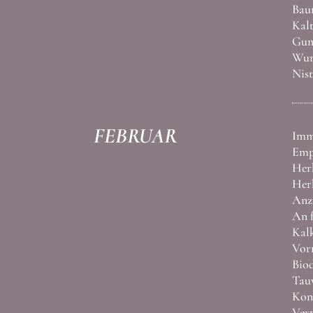
Baum
Kalt
Gum
Wurz
Nist
FEBRUAR
Imme
Empf
Her
Herb
Anzu
An f
Kalk
Vorr
Biod
Tauw
Kont
Vert