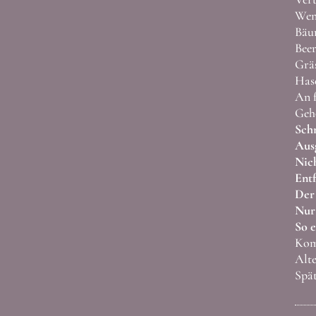
Wenn
Bäum
Beer
Gräs
Hase
An f
Geh
Sch
Aus
Nich
Entf
Der
Nur 
So e
Kom
Alte
Spät