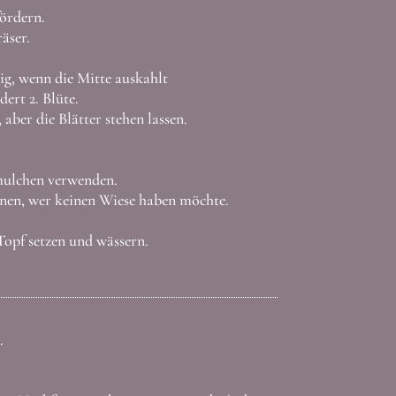
ördern.
äser.
ig, wenn die Mitte auskahlt
ert 2. Blüte.
ber die Blätter stehen lassen.
mulchen verwenden.
rnen, wer keinen Wiese haben möchte.
Topf setzen und wässern.
.