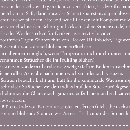
 es in den nächsten Tagen nicht zu stark friert, ist der Obstbau
e schon im Saft, dann muss der Schnitt spätestens abgeschlossen
ensträucher pflanzen, alte und neue Pflanzen mit Kompost mulc
er zurückschneiden, Schnittgut häckseln (ohne Samenstände) u
l- oder Weidenstecken für Rankgerüste jetzt schneiden.
rostfreien Tagen Winterschitt von Hecken (Hainbuche, Liguster,
ölzschnitt von sommerblühenden Sträuchern.
nitt allgemein möglich, wenn Temperatur nicht mehr unter min
genommen Sträucher die im Frühling blühen!
t stutzen, sondern überalterte Zweige tief am Boden rausneh
ernen aller Äste, die nach innen wachsen oder sich kreuzen.
 Strauch braucht Licht und Luft für die kommende Wachstums
sehr alter Sträucher werden radikal auf den Stock zurückgesch
rhalten sie die Chance sich ganz neu aufzubauen und sich zu ver
post sieben.
 Blütenstände von Bauernhortensien entfernen (nicht die nächs
sommerblühende Stauden wie Astern, Fetthenne oder Sonnenhut