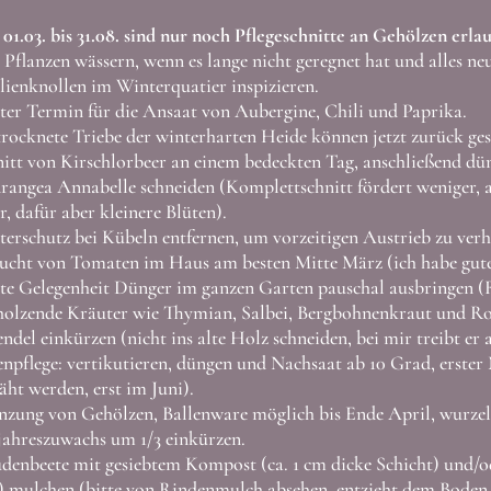
01.03. bis 31.08. sind nur noch Pflegeschnitte an Gehölzen erlau
 Pflanzen wässern, wenn es lange nicht geregnet hat und alles ne
ienknollen im Winterquatier inspizieren.
ter Termin für die Ansaat von Aubergine, Chili und Paprika.
rocknete Triebe der winterharten Heide können jetzt zurück ge
itt von Kirschlorbeer an einem bedeckten Tag, anschließend dü
angea Annabelle schneiden (Komplettschnitt fördert weniger, abe
, dafür aber kleinere Blüten).
erschutz bei Kübeln entfernen, um vorzeitigen Austrieb zu ver
ucht von Tomaten im Haus am besten Mitte März (ich habe gu
te Gelegenheit Dünger im ganzen Garten pauschal ausbringen (
olzende Kräuter wie Thymian, Salbei, Bergbohnenkraut und Ros
ndel einkürzen (nicht ins alte Holz schneiden, bei mir treibt er
npflege: vertikutieren, düngen und Nachsaat ab 10 Grad, erst
ht werden, erst im Juni).
nzung von Gehölzen, Ballenware möglich bis Ende April, wurze
ahreszuwachs um 1/3 einkürzen.
denbeete mit gesiebtem Kompost (ca. 1 cm dicke Schicht) und/
 mulchen (bitte von Rindenmulch absehen, entzieht dem Boden vi