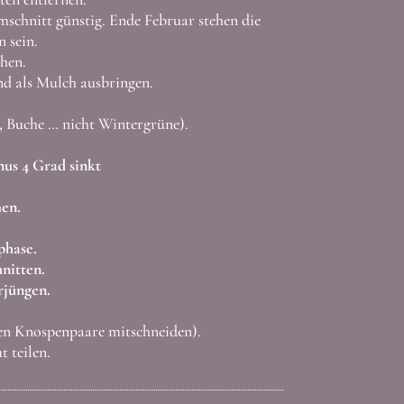
mschnitt günstig. Ende Februar stehen die
 sein.
hen.
nd als Mulch ausbringen.
 Buche … nicht Wintergrüne).
us 4 Grad sinkt
men.
phase.
nitten.
jüngen.
ten Knospenpaare mitschneiden).
 teilen.