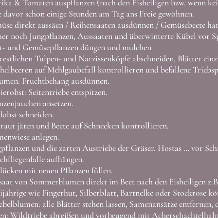
rika & Tomaten auspflanzen
(nach den Eisheiligen bzw. wenn ke
 davor schon einige Stunden am Tag ans Freie gewöhnen.
̈se direkt aussäen / Reihensaaten ausdünnen / Gemüsebeete ha
r noch Jungpflanzen, Aussaaten und überwinterte Kübel vor Spä
t- und Gemüsepflanzen düngen und mulchen
restlichen Tulpen- und Narzissenköpfe abschneiden, Blätter einzi
helbeeren auf Mehlgaubefall kontrollieren und befallene Triebsp
umen: Fruchtbehang ausdünnen.
ierobst: Seitentriebe entspitzen.
nzenjauchen ansetzen.
obst schneiden.
aut jäten und Beete auf Schnecken kontrollieren.
menwiese anlegen.
pflanzen und die zarten Austriebe der Gräser, Hostas … vor Schn
chfliegenfalle aufhängen.
lücken mit neuen Pflanzen füllen.
aat von Sommerblumen direkt im Beet nach den Eisheiligen z.B
jährige wie Fingerhut, Silberblatt, Bartnelke oder Stockrose kö
belblumen: alle Blätter stehen lassen, Samenansätze entfernen, d
n: Wildtriebe abreißen und vorbeugend mit Acherschachtelhalm