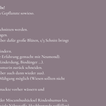
bt!
u Gepflanzte sowieso.
schnitten werden.
ngen.
r dafür große Blüten, 1/3 Schnitt bringt
hindern.
te Erfahrung gemacht mit Neumond).
Rinderdung, Biodünger …).
marin zurück schneiden.
 aber auch dann wieder aus).
er Mähgang möglich
(Wiesen sollten nicht
lnackte vorher wässern und
oder Miscanthushäcksel Rindenhumus (ca.
ele Nährstoffe, Hochbeeterde auffüllen).