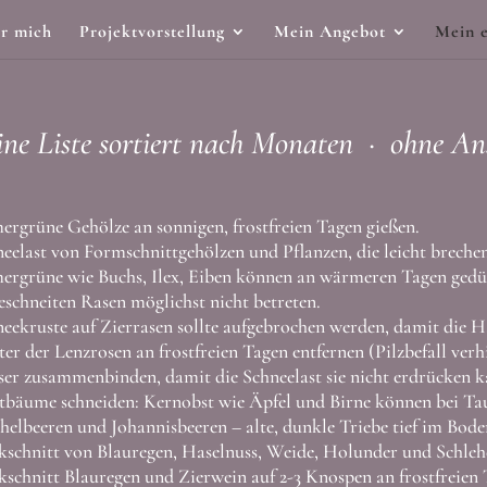
r mich
Projektvorstellung
Mein Angebot
Mein e
iste sortiert nach Monaten · ohne Ansp
rgrüne Gehölze an sonnigen, frostfreien Tagen gießen.
eelast von Formschnittgehölzen und Pflanzen, die leicht brechen
rgrüne wie Buchs, Ilex, Eiben können an wärmeren Tagen gedu
schneiten Rasen möglichst nicht betreten.
eekruste auf Zierrasen sollte aufgebrochen werden, damit die
ter der Lenzrosen an frostfreien Tagen entfernen (Pilzbefall verh
er zusammenbinden, damit die Schneelast sie nicht erdrücken k
bäume schneiden: Kernobst wie Äpfel und Birne können bei Tau
helbeeren und Johannisbeeren – alte, dunkle Triebe tief im Bod
kschnitt von Blauregen, Haselnuss, Weide, Holunder und Schlehe
kschnitt Blauregen und Zierwein auf 2-3 Knospen an frostfreien 