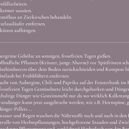
fällarbeiten.
keimer aussäen.
mifluss an Zierkirschen behandeln.
elausläufer entfernen.
kästen aufhängen.
rgrüne Gehölze an sonnigen, frostfreien Tagen gießen.
lindliche Pflanzen (Kräuter, junge Ahorne) vor Spätfrösten schu
bsthimbeeren über dem Boden zurückschneiden und Kompost hi
stlaub bei Frühblühern entfernen.
cht von Aubergine, Chili und Paprika auf der Fensterbank im 
rostfreien Tagen Gemüsebeete leicht durchgeharken und Dünger
haltige Dünger wie Gesteinsmehl nur da wo wirklich Kalkman
atsdünger kann jetzt ausgebracht werden, wie z.B. Hornspäne, 
ünger-Pellets …
asser und Regen waschen die Nährstoffe nach und nach in den 
rolle von Herbstpflanzungen, hochgefrorene Stauden und Zwieb
rocknete Pflanzenreste und „verklebtes“ Herbstlaub von den Bee