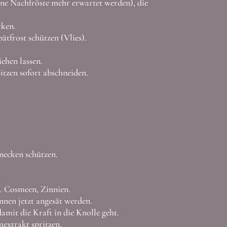
ine Nachfröste mehr erwartet werden), die
rken.
tfrost schützen (Vlies).
ehen lassen.
itzen sofort abschneiden.
ecken schützen.
. Cosmeen, Zinnien.
nnen jetzt angesät werden.
amit die Kraft in die Knolle geht.
extrakt spritzen.