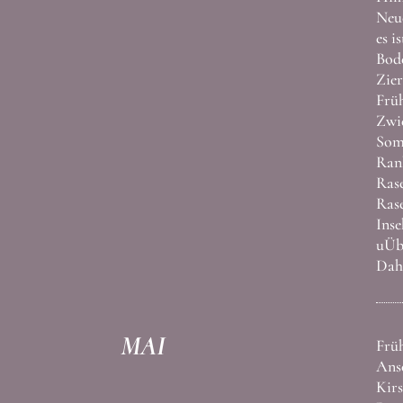
Neue
es i
Bode
Zier
Frü
Zwie
Som
Rank
Rase
Rase
Inse
uÜbe
Dahl
MAI
Frü
Anso
Kir