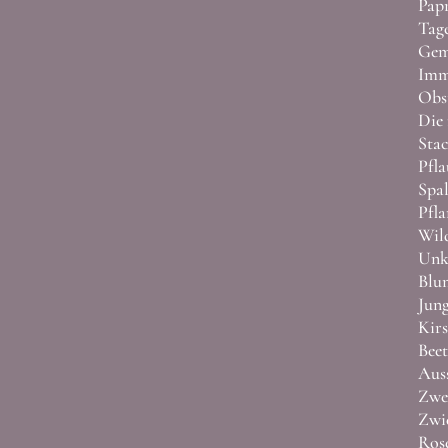
Pap
Tage
Gemu
Imme
Obs
Die 
Stac
Pfla
Spal
Pfla
Wild
Unkr
Blu
Jung
Kirs
Beet
Auss
Zwei
Zwie
Rose