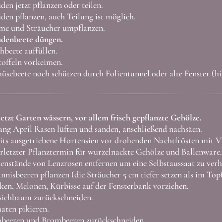
den jetzt pflanzen oder teilen.
den pflanzen, auch Teilung ist möglich.
me und Sträucher umpflanzen.
denbeete düngen.
beete auffüllen.
offeln vorkeimen.
̈sebeete noch schützen durch Folientunnel oder alte Fenster
(h
etzt Garten wässern, vor allem frisch gepflanzte Gehölze.
ng April Rasen lüften und sanden, anschließend nachsäen.
its ausgetriebene Hortensien vor drohenden Nachtfrösten mit Vli
rletzter Pflanztermin für wurzelnackte Gehölze und Ballenware.
nstände von Lenzrosen entfernen um eine Selbstaussaat zu verh
nnisbeeren pflanzen (die Sträucher 5 cm tiefer setzen als im Top
en, Melonen, Kürbisse auf der Fensterbank vorziehen.
sichbaum zurückschneiden.
aten pikieren.
beeren und Brombeeren zurückschneiden.