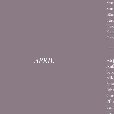
Stau
Stau
Bäu
Stau
Hoch
Kart
Gemu
APRIL
Ab j
Anfa
bere
Alle
Same
Joha
Gurk
Pfir
Tom
Him