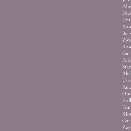
Alle
Dies
Um 
Rose
Bei 
Zwie
Rose
Gart
Foli
Stau
Rhab
Unem
Sala
Obs
Erdb
Toma
Kirs
Gart
Zwi