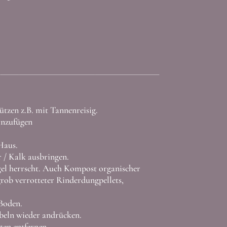
̈tzen z.B. mit Tannenreisig.
nzufügen
Haus.
 / Kalk ausbringen.
gel herrscht. Auch Kompost organischer
grob verrotteter Rinderdungpellets,
Boden.
eln wieder andrücken.
ten entfernen.